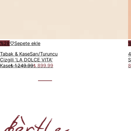
%
28
♡
Sepete ekle
Tabak & Kase
Sarı/Turuncu
4
Çizgili 'LA DOLCE VITA'
S
Kase
₺ 1,249.99
₺ 899.99
8