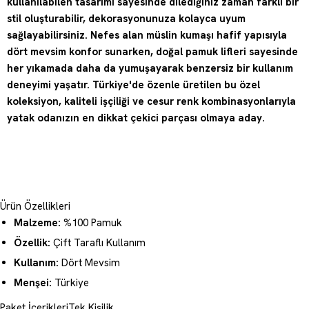
kullanılabilen tasarımı sayesinde dilediğiniz zaman farklı bir
stil oluşturabilir, dekorasyonunuza kolayca uyum
sağlayabilirsiniz. Nefes alan müslin kumaşı hafif yapısıyla
dört mevsim konfor sunarken, doğal pamuk lifleri sayesinde
her yıkamada daha da yumuşayarak benzersiz bir kullanım
deneyimi yaşatır. Türkiye'de özenle üretilen bu özel
koleksiyon, kaliteli işçiliği ve cesur renk kombinasyonlarıyla
yatak odanızın en dikkat çekici parçası olmaya aday.
Ürün Özellikleri
Malzeme:
%100 Pamuk
Özellik:
Çift Taraflı Kullanım
Kullanım:
Dört Mevsim
Menşei:
Türkiye
Paket İçerikleri
Tek Kişilik