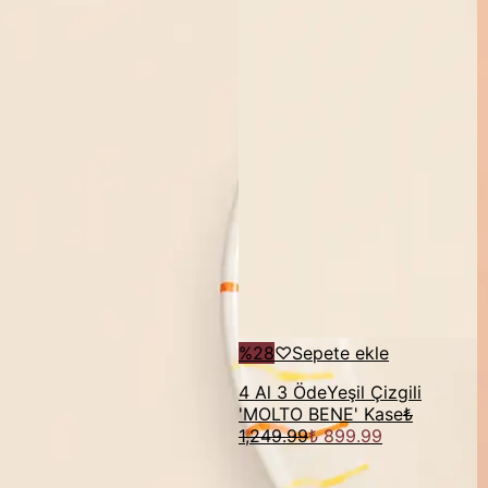
%
28
♡
Sepete ekle
4 Al 3 Öde
Yeşil Çizgili
'MOLTO BENE' Kase
₺
1,249.99
₺ 899.99