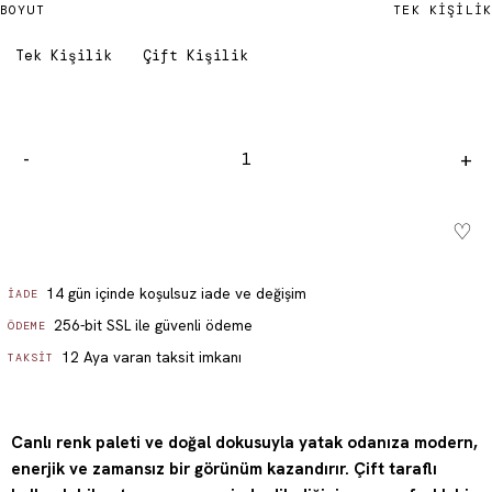
BOYUT
TEK KIŞILIK
Tek Kişilik
Çift Kişilik
-
+
♡
Sepete ekle - ₺ 3,899.99
14 gün içinde koşulsuz iade ve değişim
İADE
256-bit SSL ile güvenli ödeme
ÖDEME
12 Aya varan taksit imkanı
TAKSIT
Canlı renk paleti ve doğal dokusuyla yatak odanıza modern,
enerjik ve zamansız bir görünüm kazandırır. Çift taraflı