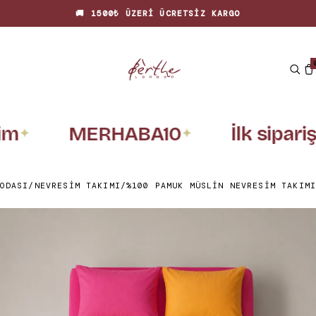
🚚 1500₺ ÜZERI ÜCRETSIZ KARGO
im
MERHABA10
İlk sipariş
✦
✦
ODASI
/
NEVRESIM TAKIMI
/
%100 PAMUK MÜSLIN NEVRESIM TAKIMI