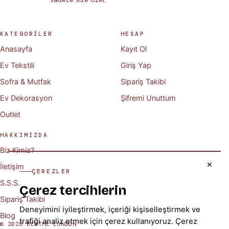
KATEGORİLER
HESAP
Anasayfa
Kayıt Ol
Ev Tekstili
Giriş Yap
Sofra & Mutfak
Sipariş Takibi
Ev Dekorasyon
Şifremi Unuttum
Outlet
HAKKIMIZDA
Biz Kimiz?
✕
İletişim
ÇEREZLER
S.S.S.
Çerez tercihlerin
Sipariş Takibi
Deneyimini iyileştirmek, içeriği kişiselleştirmek ve
Blog
trafiği analiz etmek için çerez kullanıyoruz.
Çerez
© 2026 BERTHE LONDON