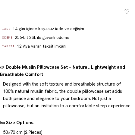
♡
Sepete ekle - £ 18.74
14 gün içinde koşulsuz iade ve değişim
İADE
256-bit SSL ile güvenli ödeme
ÖDEME
12 Aya varan taksit imkanı
TAKSIT
🌿
Double Muslin Pillowcase Set – Natural, Lightweight and
Breathable Comfort
Designed with the soft texture and breathable structure of
100% natural muslin fabric, the double pillowcase set adds
both peace and elegance to your bedroom. Not just a
pillowcase, but an invitation to a comfortable sleep experience.
🛏️
Size Options:
50×70 cm (2 Pieces)