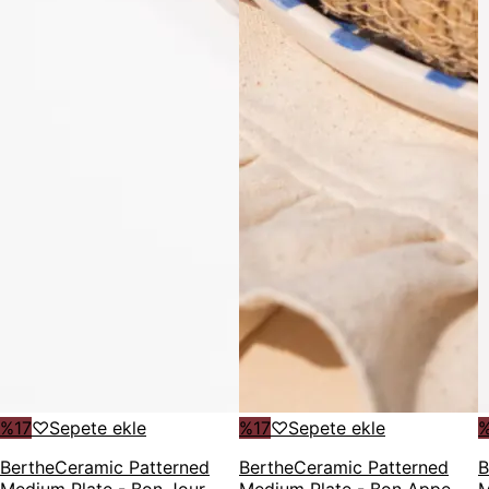
%
17
♡
Sepete ekle
%
17
♡
Sepete ekle
Berthe
Ceramic Patterned
Berthe
Ceramic Patterned
B