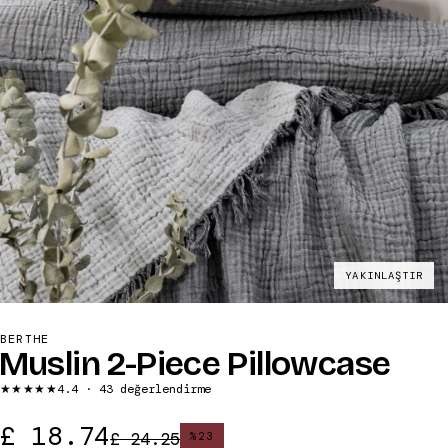
YAKINLAŞTIR
BERTHE
Muslin 2-Piece Pillowcase
★★★★★
4.4
· 43 değerlendirme
£ 18.74
£ 24.25
%
23