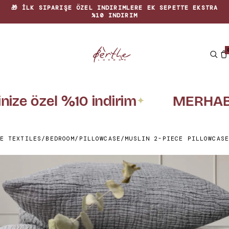
🎁 İLK SIPARIŞE ÖZEL INDIRIMLERE EK SEPETTE EKSTRA
%10 INDIRIM
inize özel %10 indirim
MERHAB
✦
E TEXTILES
/
BEDROOM
/
PILLOWCASE
/
MUSLIN 2-PIECE PILLOWCASE