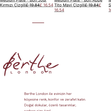
Medium Plate - Bon Jour
Medium Plate - Bon Appe
M
Kırmızı Çizgili
£ 19.84
£ 16.54
Tito Mavi Çizgili
£ 19.84
£
S
16.54
1
Berthe London ile evinizin her
köşesine renk, konfor ve zerafet katın.
Doğal dokular, özenli tasarımlar,
sadece size özel.