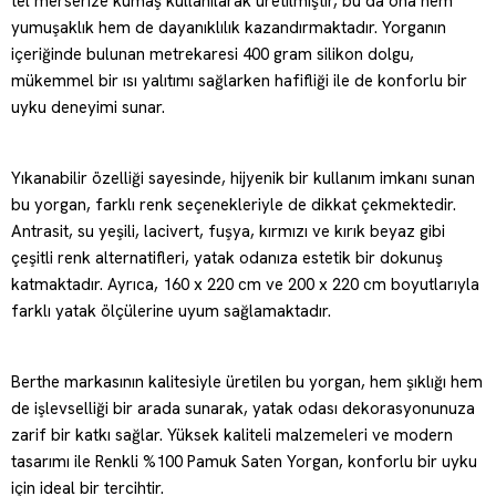
tel merserize kumaş kullanılarak üretilmiştir, bu da ona hem
yumuşaklık hem de dayanıklılık kazandırmaktadır. Yorganın
içeriğinde bulunan metrekaresi 400 gram silikon dolgu,
mükemmel bir ısı yalıtımı sağlarken hafifliği ile de konforlu bir
uyku deneyimi sunar.
Yıkanabilir özelliği sayesinde, hijyenik bir kullanım imkanı sunan
bu yorgan, farklı renk seçenekleriyle de dikkat çekmektedir.
Antrasit, su yeşili, lacivert, fuşya, kırmızı ve kırık beyaz gibi
çeşitli renk alternatifleri, yatak odanıza estetik bir dokunuş
katmaktadır. Ayrıca, 160 x 220 cm ve 200 x 220 cm boyutlarıyla
farklı yatak ölçülerine uyum sağlamaktadır.
Berthe markasının kalitesiyle üretilen bu yorgan, hem şıklığı hem
de işlevselliği bir arada sunarak, yatak odası dekorasyonunuza
zarif bir katkı sağlar. Yüksek kaliteli malzemeleri ve modern
tasarımı ile Renkli %100 Pamuk Saten Yorgan, konforlu bir uyku
için ideal bir tercihtir.