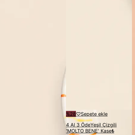
%
28
♡
Sepete ekle
4 Al 3 Öde
Yeşil Çizgili
'MOLTO BENE' Kase
₺