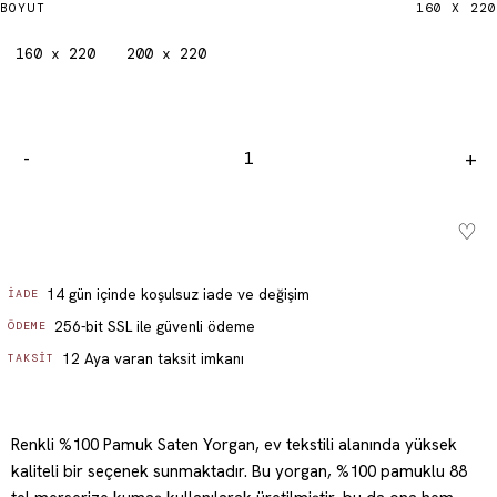
BOYUT
160 X 220
160 x 220
200 x 220
-
+
♡
Sepete ekle - ₺ 1,999.99
14 gün içinde koşulsuz iade ve değişim
İADE
256-bit SSL ile güvenli ödeme
ÖDEME
12 Aya varan taksit imkanı
TAKSIT
Renkli %100 Pamuk Saten Yorgan, ev tekstili alanında yüksek
kaliteli bir seçenek sunmaktadır. Bu yorgan, %100 pamuklu 88