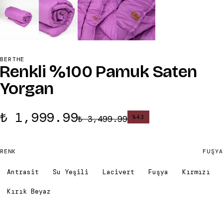
BERTHE
Renkli %100 Pamuk Saten
Yorgan
₺ 1,999.99
₺ 3,499.99
%
43
RENK
FUŞYA
Antrasit
Su Yeşili
Lacivert
Fuşya
Kırmızı
Kırık Beyaz