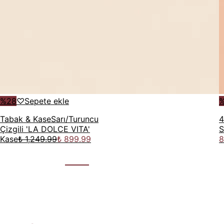
%
28
♡
Sepete ekle
Tabak & Kase
Sarı/Turuncu
4
Çizgili 'LA DOLCE VITA'
S
Kase
₺ 1,249.99
₺ 899.99
8