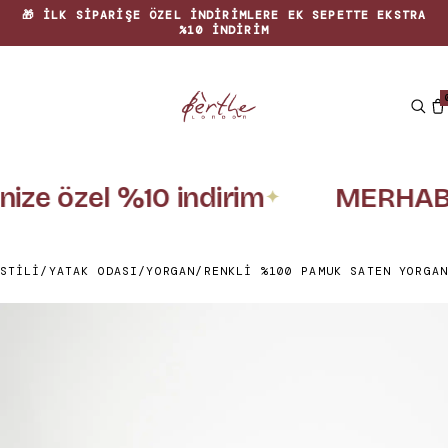
🎁 İLK SIPARIŞE ÖZEL INDIRIMLERE EK SEPETTE EKSTRA
%10 INDIRIM
inize özel %10 indirim
MERHAB
✦
STILI
/
YATAK ODASI
/
YORGAN
/
RENKLI %100 PAMUK SATEN YORGAN