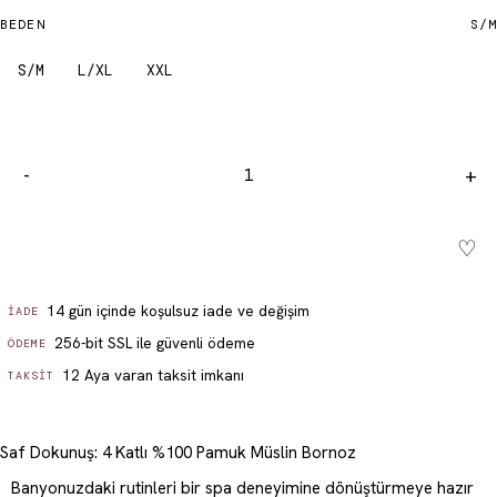
BEDEN
S/M
S/M
L/XL
XXL
-
+
♡
Sepete ekle - ₺ 2,199.99
14 gün içinde koşulsuz iade ve değişim
İADE
256-bit SSL ile güvenli ödeme
ÖDEME
12 Aya varan taksit imkanı
TAKSIT
Saf Dokunuş: 4 Katlı %100 Pamuk Müslin Bornoz
Banyonuzdaki rutinleri bir spa deneyimine dönüştürmeye hazır