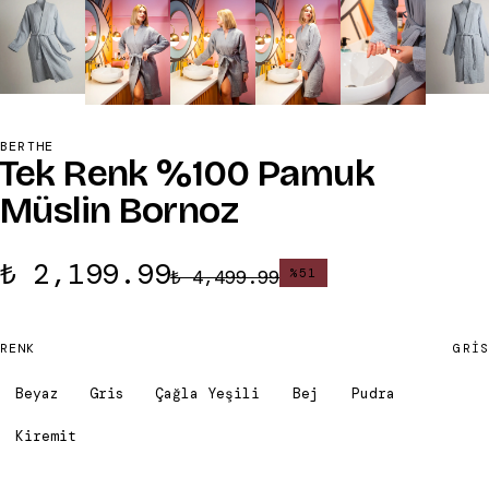
BERTHE
Tek Renk %100 Pamuk
Müslin Bornoz
₺ 2,199.99
₺ 4,499.99
%
51
RENK
GRIS
Beyaz
Gris
Çağla Yeşili
Bej
Pudra
Kiremit