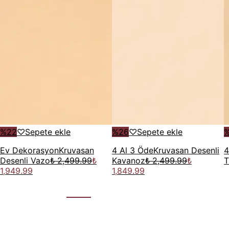
%
22
♡
Sepete ekle
%
26
♡
Sepete ekle
Ev Dekorasyon
Kruvasan
4 Al 3 Öde
Kruvasan Desenli
4
Desenli Vazo
₺ 2,499.99
₺
Kavanoz
₺ 2,499.99
₺
T
1,949.99
1,849.99