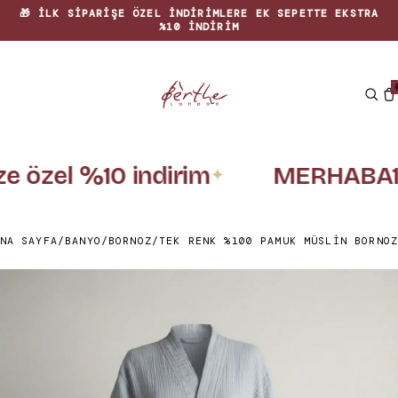
🏡 EVINIZE RENK KATAN ÖZGÜN TASARIMLAR
ze özel %10 indirim
MERHABA1
✦
NA SAYFA
/
BANYO
/
BORNOZ
/
TEK RENK %100 PAMUK MÜSLIN BORNOZ