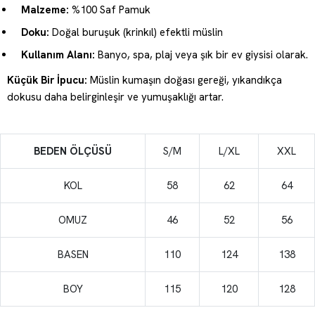
Malzeme:
%100 Saf Pamuk
Doku:
Doğal buruşuk (krinkıl) efektli müslin
Kullanım Alanı:
Banyo, spa, plaj veya şık bir ev giysisi olarak.
Küçük Bir İpucu:
Müslin kumaşın doğası gereği, yıkandıkça
dokusu daha belirginleşir ve yumuşaklığı artar.
BEDEN ÖLÇÜSÜ
S/M
L/XL
XXL
KOL
58
62
64
OMUZ
46
52
56
BASEN
110
124
138
BOY
115
120
128