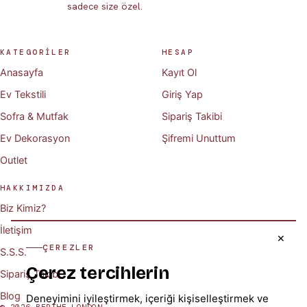
sadece size özel.
KATEGORİLER
HESAP
Anasayfa
Kayıt Ol
Ev Tekstili
Giriş Yap
Sofra & Mutfak
Sipariş Takibi
Ev Dekorasyon
Şifremi Unuttum
Outlet
HAKKIMIZDA
Biz Kimiz?
İletişim
✕
ÇEREZLER
S.S.S.
Çerez tercihlerin
Sipariş Takibi
Blog
Deneyimini iyileştirmek, içeriği kişiselleştirmek ve