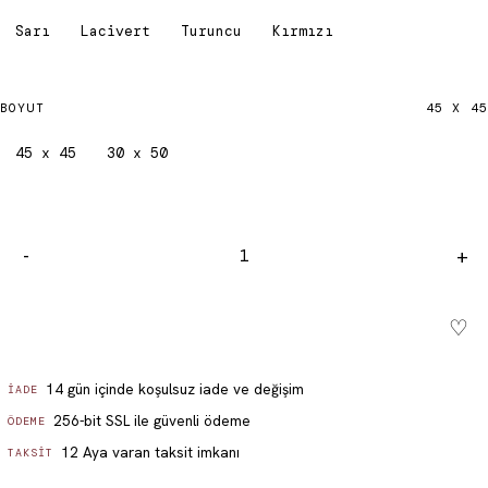
Sarı
Lacivert
Turuncu
Kırmızı
BOYUT
45 X 45
45 x 45
30 x 50
-
+
♡
Sepete ekle - ₺ 299.99
14 gün içinde koşulsuz iade ve değişim
İADE
256-bit SSL ile güvenli ödeme
ÖDEME
12 Aya varan taksit imkanı
TAKSIT