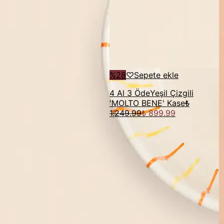
%
28
♡
Sepete ekle
4 Al 3 Öde
Yeşil Çizgili
'MOLTO BENE' Kase
₺
1,249.99
₺ 899.99