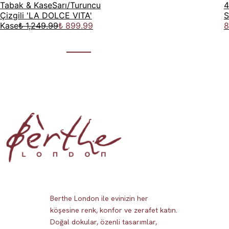
Tabak & Kase
Sarı/Turuncu
4
Çizgili 'LA DOLCE VITA'
S
Kase
₺ 1,249.99
₺ 899.99
8
Berthe London ile evinizin her
köşesine renk, konfor ve zerafet katın.
Doğal dokular, özenli tasarımlar,