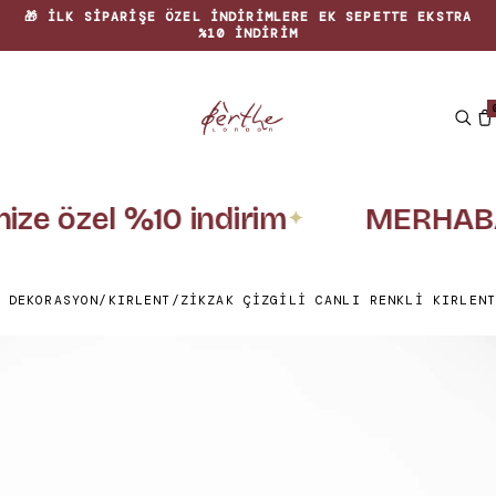
🎁 İLK SIPARIŞE ÖZEL INDIRIMLERE EK SEPETTE EKSTRA
%10 INDIRIM
nize özel %10 indirim
MERHABA
✦
 DEKORASYON
/
KIRLENT
/
ZIKZAK ÇIZGILI CANLI RENKLI KIRLENT