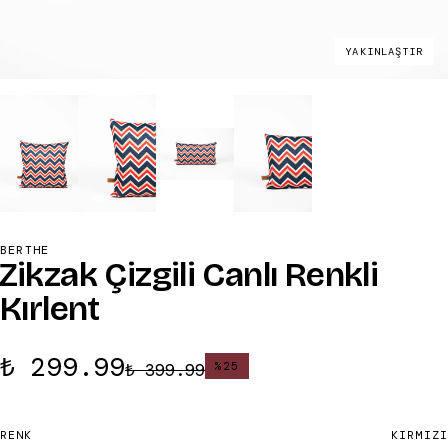
YAKINLAŞTIR
BERTHE
Zikzak Çizgili Canlı Renkli
Kırlent
₺ 299.99
₺ 399.99
%
25
RENK
KIRMIZI