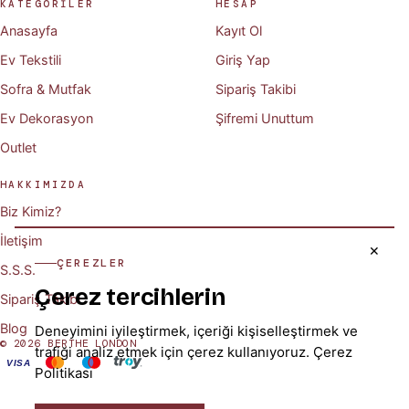
KATEGORİLER
HESAP
Anasayfa
Kayıt Ol
Ev Tekstili
Giriş Yap
Sofra & Mutfak
Sipariş Takibi
Ev Dekorasyon
Şifremi Unuttum
Outlet
HAKKIMIZDA
Biz Kimiz?
İletişim
✕
ÇEREZLER
S.S.S.
Çerez tercihlerin
Sipariş Takibi
Blog
Deneyimini iyileştirmek, içeriği kişiselleştirmek ve
© 2026 BERTHE LONDON
trafiği analiz etmek için çerez kullanıyoruz.
Çerez
VISA
Politikası