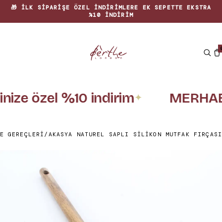
🎁 İLK SIPARIŞE ÖZEL INDIRIMLERE EK SEPETTE EKSTRA
%10 INDIRIM
inize özel %10 indirim
MERHAB
✦
E GEREÇLERI
/
AKASYA NATUREL SAPLI SILIKON MUTFAK FIRÇASI