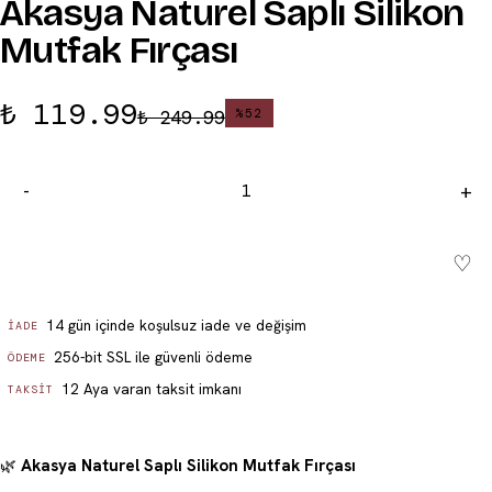
Akasya Naturel Saplı Silikon
Mutfak Fırçası
₺ 119.99
₺ 249.99
%
52
-
+
♡
Sepete ekle - ₺ 119.99
14 gün içinde koşulsuz iade ve değişim
İADE
256-bit SSL ile güvenli ödeme
ÖDEME
12 Aya varan taksit imkanı
TAKSIT
🌿
Akasya Naturel Saplı Silikon Mutfak Fırçası