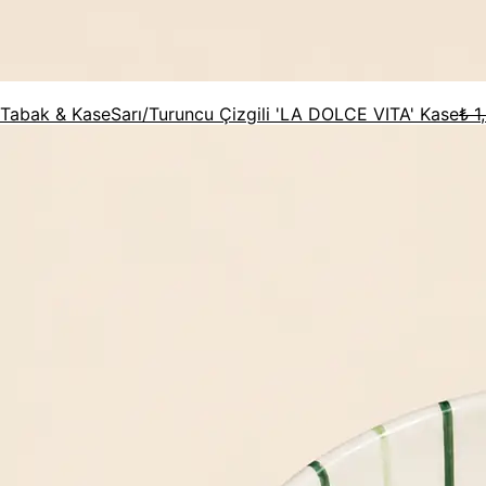
Tabak & Kase
Sarı/Turuncu Çizgili 'LA DOLCE VITA' Kase
₺ 1