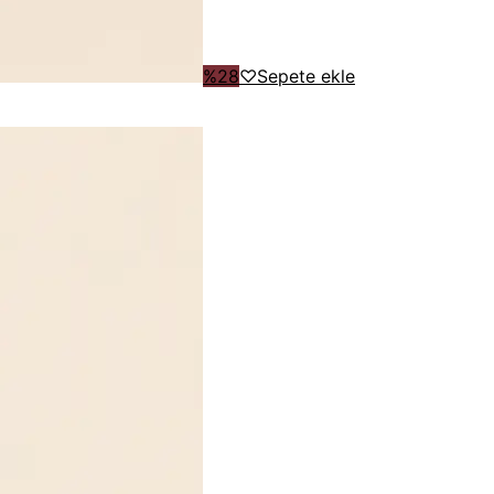
%
28
♡
Sepete ekle