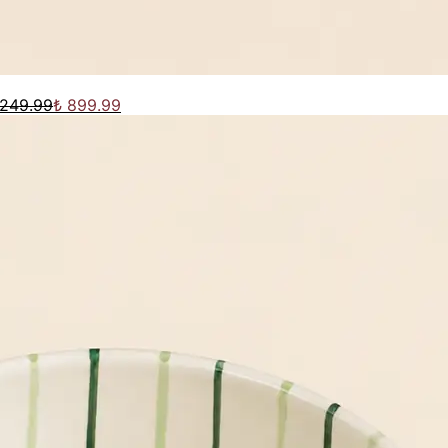
,249.99
₺ 899.99