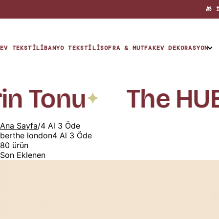
🎁 
EV TEKSTILI
BANYO TEKSTILI
SOFRA & MUTFAK
EV DEKORASYON
KOLEKSİYONLAR
n Tonu
The HUE 
The Hue
✦
The Nest
Ana Sayfa
/
4 Al 3 Öde
berthe london
4 Al 3 Öde
80
ürün