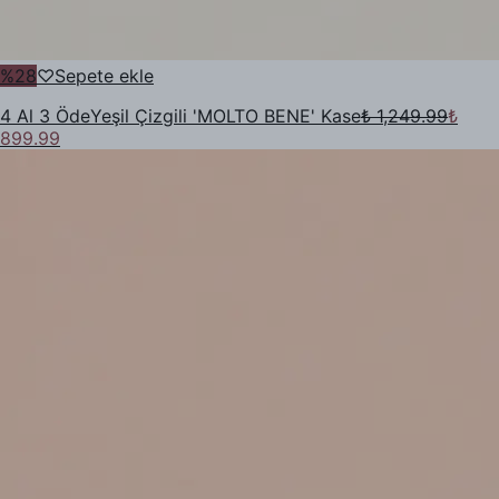
%
28
♡
Sepete ekle
4 Al 3 Öde
Yeşil Çizgili 'MOLTO BENE' Kase
₺ 1,249.99
₺
899.99