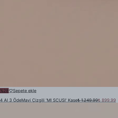
%
28
♡
Sepete ekle
4 Al 3 Öde
Mavi Çizgili 'MI SCUSI' Kase
₺ 1,249.99
₺ 899.99