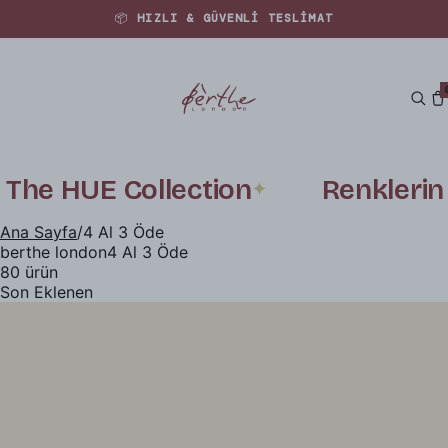
🚚 1500₺ ÜZERI ÜCRETSIZ KARGO
he HUE Collection
Renklerin T
✦
Ana Sayfa
/
4 Al 3 Öde
berthe london
4 Al 3 Öde
80
ürün