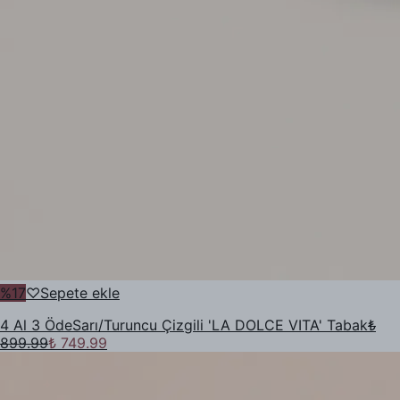
%
17
♡
Sepete ekle
4 Al 3 Öde
Sarı/Turuncu Çizgili 'LA DOLCE VITA' Tabak
₺
899.99
₺ 749.99