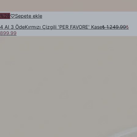
%
28
♡
Sepete ekle
4 Al 3 Öde
Kırmızı Çizgili 'PER FAVORE' Kase
₺ 1,249.99
₺
899.99