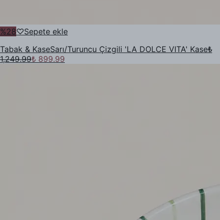
%
28
♡
Sepete ekle
Tabak & Kase
Sarı/Turuncu Çizgili 'LA DOLCE VITA' Kase
₺
1,249.99
₺ 899.99