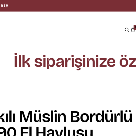
İlk siparişinize öze
ılı Müslin Bordürlü
90 El Havlusu