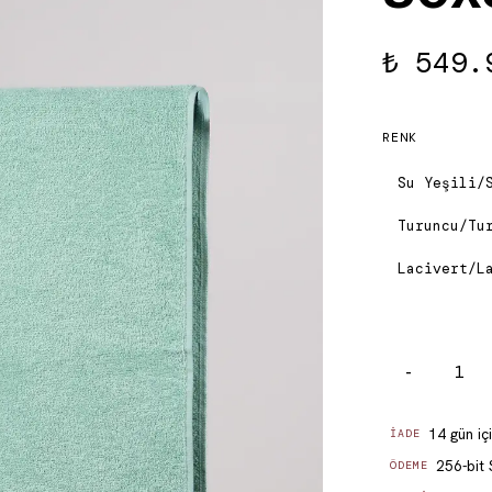
₺ 549.
RENK
Su Yeşili/
Turuncu/Tu
Lacivert/L
-
14 gün iç
İADE
256-bit 
ÖDEME