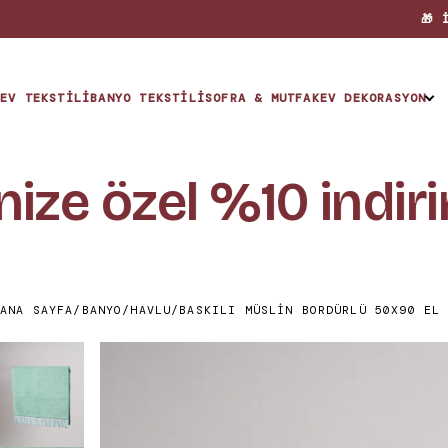
EV TEKSTILI
BANYO TEKSTILI
SOFRA & MUTFAK
EV DEKORASYON
KOLEKSİYONLAR
ize özel %10 indirim
The Hue
The Nest
ANA SAYFA
/
BANYO
/
HAVLU
/
BASKILI MÜSLIN BORDÜRLÜ 50X90 EL