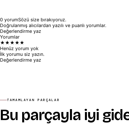
0
yorum
Sözü
size
bırakıyoruz.
Doğrulanmış alıcılardan yazılı ve puanlı yorumlar.
Değerlendirme yaz
Yorumlar
★
★
★
★
★
Henüz yorum yok
İlk yorumu siz yazın.
Değerlendirme yaz
TAMAMLAYAN PARÇALAR
Bu parçayla iyi gid