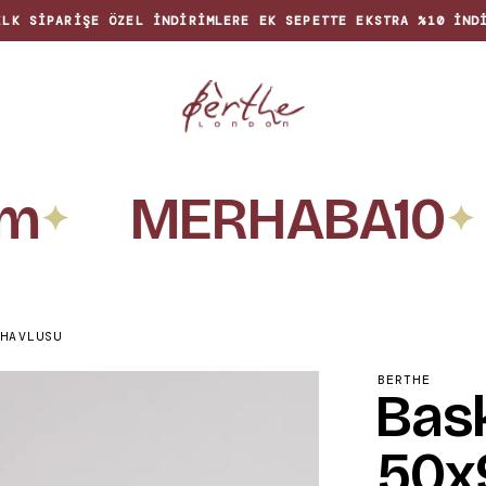
🏡 EVINIZE RENK KATAN ÖZGÜN TASARIMLAR
MERHABA10
✦
✦
 HAVLUSU
BERTHE
Bask
50x