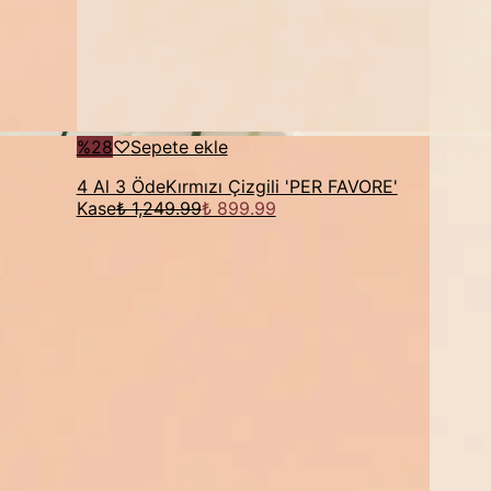
%
28
♡
Sepete ekle
4 Al 3 Öde
Kırmızı Çizgili 'PER FAVORE'
Kase
₺ 1,249.99
₺ 899.99