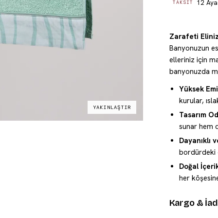
12 Aya 
TAKSIT
Zarafeti Elini
Banyonuzun est
elleriniz için
banyonuzda mod
Yüksek Emi
kurular, ısla
YAKINLAŞTIR
Tasarım Od
sunar hem d
Dayanıklı 
bordürdeki d
Doğal İçerik
her köşesine
Kargo & İa