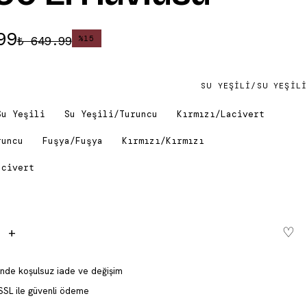
99
₺ 649.99
%
15
SU YEŞILI/SU YEŞILI
Su Yeşili
Su Yeşili/Turuncu
Kırmızı/Lacivert
runcu
Fuşya/Fuşya
Kırmızı/Kırmızı
acivert
♡
+
Sepete ekle - ₺ 549.99
inde koşulsuz iade ve değişim
SSL ile güvenli ödeme