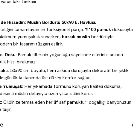
varan taksit imkanı
zde Hissedin: Müslin Bordürlü 50x90 El Havlusu
etiğini tamamlayan en fonksiyonel parça.
%100 pamuk
dokusuyla
 maksimum yumuşaklık sunarken,
baskılı müslin
bordürüyle
ern bir tasarım rüzgarı estirir.
ci Doku:
Pamuk liflerinin yoğunluğu sayesinde ellerinizi anında
klık hissi bırakmaz.
aklı:
50x90 cm boyutu, hem askıda duruşuyla dekoratif bir şıklık
e günlük kullanımda üst düzey konfor sağlar.
ve Yumuşak:
Her yıkamada formunu koruyan kaliteli dokuma,
esenli müslin detayıyla uzun yıllar stilini korur.
:
Cildinize temas eden her lif saf pamuktur; doğallığı banyonuzun
 taşır.
+
de