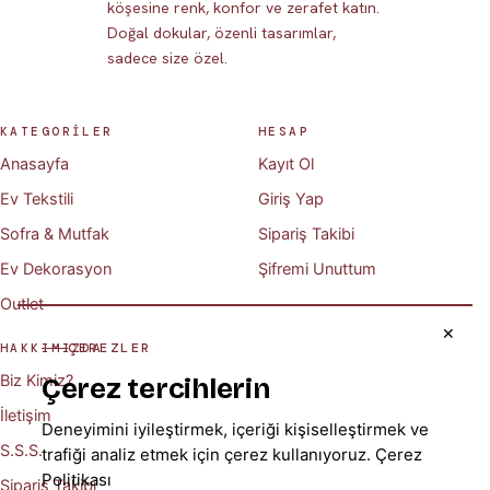
köşesine renk, konfor ve zerafet katın.
Doğal dokular, özenli tasarımlar,
sadece size özel.
KATEGORİLER
HESAP
Anasayfa
Kayıt Ol
Ev Tekstili
Giriş Yap
Sofra & Mutfak
Sipariş Takibi
Ev Dekorasyon
Şifremi Unuttum
Outlet
✕
ÇEREZLER
HAKKIMIZDA
Biz Kimiz?
Çerez tercihlerin
İletişim
Deneyimini iyileştirmek, içeriği kişiselleştirmek ve
S.S.S.
trafiği analiz etmek için çerez kullanıyoruz.
Çerez
Politikası
Sipariş Takibi