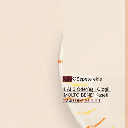
%
28
♡
Sepete ekle
4 Al 3 Öde
Yeşil Çizgili
'MOLTO BENE' Kase
₺
1,249.99
₺ 899.99