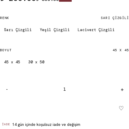
RENK
SARI ÇIZGILI
Sarı Çizgili
Yeşil Çizgili
Lacivert Çizgili
BOYUT
45 X 45
45 x 45
30 x 50
-
+
♡
Sepete ekle - ₺ 299.99
14 gün içinde koşulsuz iade ve değişim
İADE