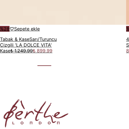
%
28
♡
Sepete ekle
Tabak & Kase
Sarı/Turuncu
4
Çizgili 'LA DOLCE VITA'
S
Kase
₺ 1,249.99
₺ 899.99
8