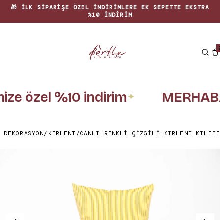
🎁 İLK SIPARIŞE ÖZEL INDIRIMLERE EK SEPETTE EKSTRA
%10 INDIRIM
nize özel %10 indirim
MERHABA
✦
 DEKORASYON
/
KIRLENT
/
CANLI RENKLI ÇIZGILI KIRLENT KILIFI