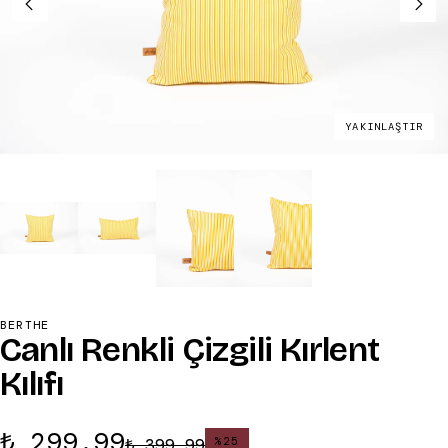
YAKINLAŞTIR
BERTHE
Canlı Renkli Çizgili Kırlent
Kılıfı
₺ 299.99
₺ 399.99
%
25