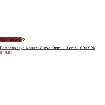
%
50
Tükendi
♡
Berthe
Akasya Naturel Curve Kase - 19 cm
₺ 1,099.99
₺
549.99