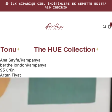
🏡 EVINIZE RENK KATAN ÖZGÜN TASARIMLAR
onu
The HUE Collection
Re
✦
✦
Ana Sayfa
/
Kampanya
berthe london
Kampanya
95
ürün