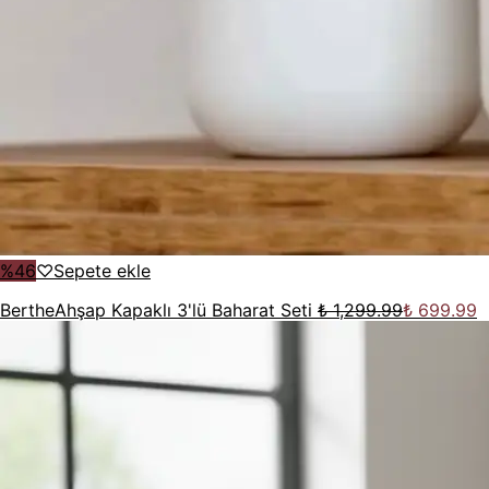
%
46
♡
Sepete ekle
Berthe
Ahşap Kapaklı 3'lü Baharat Seti
₺ 1,299.99
₺ 699.99