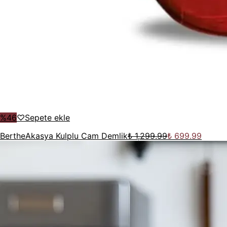
%
46
♡
Sepete ekle
Berthe
Akasya Kulplu Cam Demlik
₺ 1,299.99
₺ 699.99