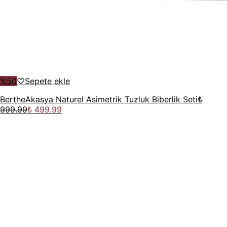
%
50
♡
Sepete ekle
Berthe
Akasya Naturel Asimetrik Tuzluk Biberlik Seti
₺
999.99
₺ 499.99