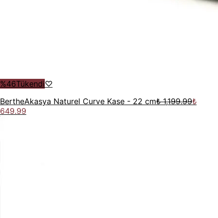
%
46
Tükendi
♡
Berthe
Akasya Naturel Curve Kase - 22 cm
₺ 1,199.99
₺
649.99