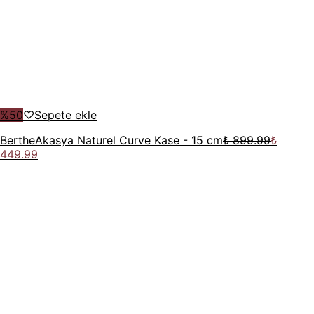
%
50
♡
Sepete ekle
Berthe
Akasya Naturel Curve Kase - 15 cm
₺ 899.99
₺
449.99