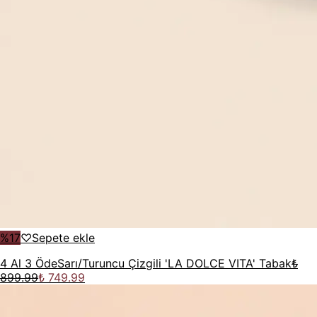
%
17
♡
Sepete ekle
4 Al 3 Öde
Sarı/Turuncu Çizgili 'LA DOLCE VITA' Tabak
₺
899.99
₺ 749.99