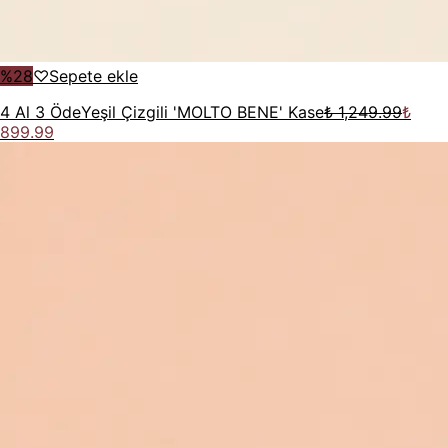
%
28
♡
Sepete ekle
4 Al 3 Öde
Yeşil Çizgili 'MOLTO BENE' Kase
₺ 1,249.99
₺
899.99