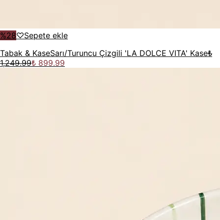
%
28
♡
Sepete ekle
Tabak & Kase
Sarı/Turuncu Çizgili 'LA DOLCE VITA' Kase
₺
1,249.99
₺ 899.99