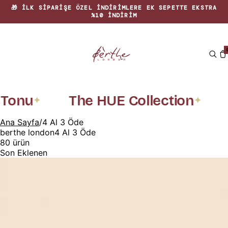
🏡 EVINIZE RENK KATAN ÖZGÜN TASARIMLAR
Tonu
The HUE Collection
R
✦
✦
Ana Sayfa
/
4 Al 3 Öde
berthe london
4 Al 3 Öde
80
ürün