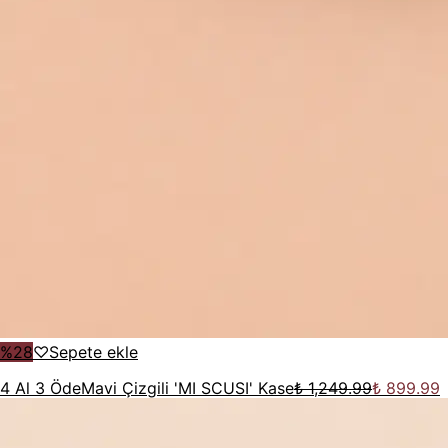
%
28
♡
Sepete ekle
4 Al 3 Öde
Mavi Çizgili 'MI SCUSI' Kase
₺ 1,249.99
₺ 899.99