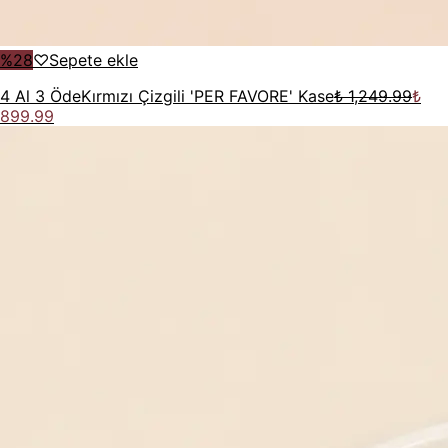
%
28
♡
Sepete ekle
4 Al 3 Öde
Kırmızı Çizgili 'PER FAVORE' Kase
₺ 1,249.99
₺
899.99