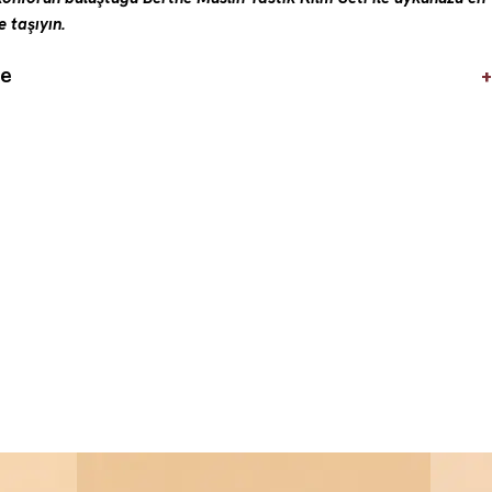
 taşıyın.
+
de