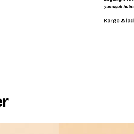
yumuşak haline
Kargo & İa
er