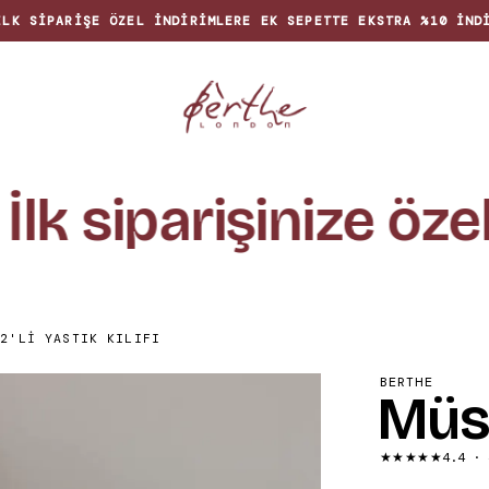
İLK SIPARIŞE ÖZEL INDIRIMLERE EK SEPETTE EKSTRA %10 IND
lk siparişinize özel 
 2'LI YASTIK KILIFI
BERTHE
Müsli
★★★★★
4.4
· 