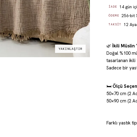
14 gün iç
İADE
256-bit 
ÖDEME
12 Aya 
TAKSIT
🌿
İkili Müslin
YAKINLAŞTIR
Doğal %100 müs
tasarlanan ikil
Sadece bir yast
🛏️
Ölçü Seçen
50×70 cm (2 Ad
50×90 cm (2 Ad
Farklı yastık 