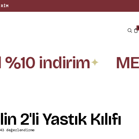
IRIM
%10 indirim
MER
✦
n 2'li Yastık Kılıfı
43 değerlendirme