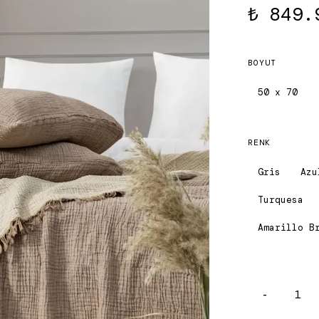
₺ 849.
BOYUT
50 x 70
RENK
Gris
Azu
Turquesa
Amarillo B
-