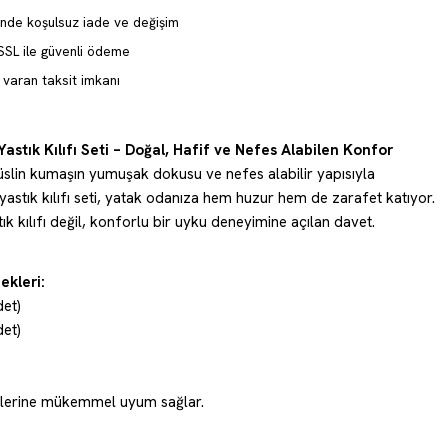
inde koşulsuz iade ve değişim
SSL ile güvenli ödeme
varan taksit imkanı
 Yastık Kılıfı Seti – Doğal, Hafif ve Nefes Alabilen Konfor
lin kumaşın yumuşak dokusu ve nefes alabilir yapısıyla
i yastık kılıfı seti, yatak odanıza hem huzur hem de zarafet katıyor.
ık kılıfı değil, konforlu bir uyku deneyimine açılan davet.
ekleri:
et)
et)
tiplerine mükemmel uyum sağlar.