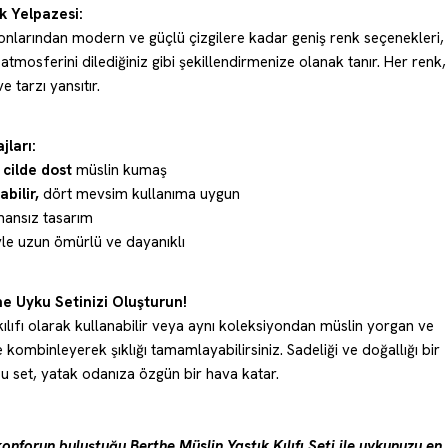
k Yelpazesi:
onlarından modern ve güçlü çizgilere kadar geniş renk seçenekleri,
atmosferini dilediğiniz gibi şekillendirmenize olanak tanır. Her renk,
e tarzı yansıtır.
jları:
e
cilde dost
müslin kumaş
bilir,
dört mevsim kullanıma uygun
ansız tasarım
yle uzun ömürlü ve dayanıklı
e Uyku Setinizi Oluşturun!
ılıfı olarak kullanabilir veya aynı koleksiyondan müslin yorgan ve
e kombinleyerek şıklığı tamamlayabilirsiniz. Sadeliği ve doğallığı bir
u set, yatak odanıza özgün bir hava katar.
konforun buluştuğu Berthe Müslin Yastık Kılıfı Seti ile uykunuzu en