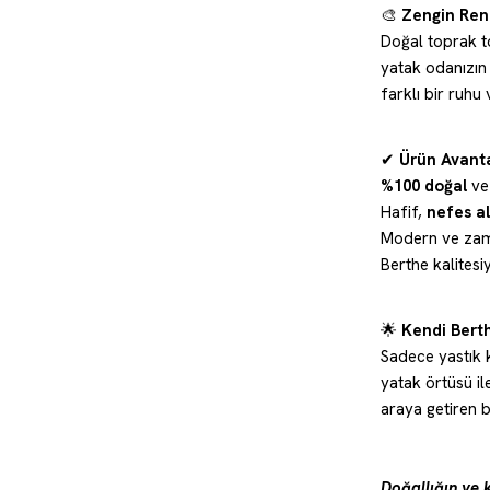
🎨
Zengin Ren
Doğal toprak t
yatak odanızın 
farklı bir ruhu v
✔
Ürün Avanta
%100 doğal
v
Hafif,
nefes ala
Modern ve zam
Berthe kalitesi
🌟
Kendi Berth
Sadece yastık k
yatak örtüsü il
araya getiren b
Doğallığın ve 