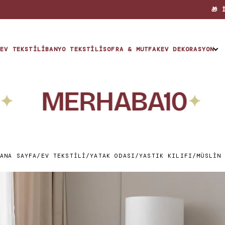
🎁 
EV TEKSTILI
BANYO TEKSTILI
SOFRA & MUTFAK
EV DEKORASYON
KOLEKSİYONLAR
MERHABA10
İ
The Hue
✦
The Nest
ANA SAYFA
/
EV TEKSTILI
/
YATAK ODASI
/
YASTIK KILIFI
/
MÜSLIN