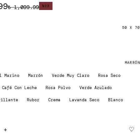
99
₺ 1,099.99
%
23
50 X 70
MARRÓN
l Marino
Marrón
Verde Muy Claro
Rosa Seco
Café Con Leche
Rosa Polvo
Verde Azulado
rillante
Rubor
Crema
Lavanda Seco
Blanco
♡
+
Sepete ekle - ₺ 849.99