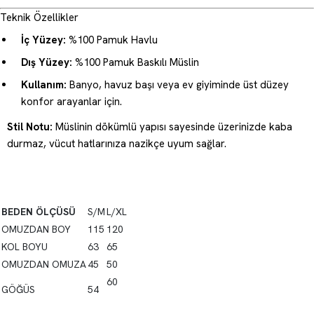
Teknik Özellikler
İç Yüzey:
%100 Pamuk Havlu
Dış Yüzey:
%100 Pamuk Baskılı Müslin
Kullanım:
Banyo, havuz başı veya ev giyiminde üst düzey
konfor arayanlar için.
Stil Notu:
Müslinin dökümlü yapısı sayesinde üzerinizde kaba
durmaz, vücut hatlarınıza nazikçe uyum sağlar.
BEDEN ÖLÇÜSÜ
S/M
L/XL
OMUZDAN BOY
115
120
KOL BOYU
63
65
OMUZDAN OMUZA
45
50
60
GÖĞÜS
54