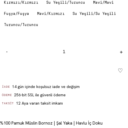
Kırmızı/Kırmızı
Su Yeşili/Turuncu
Mavi/Mavi
Fuşya/Fuşya
Mavi/Kırmızı
Su Yeşili/Su Yeşili
Turuncu/Turuncu
-
+
♡
Sepete ekle - ₺ 3,899.99
14 gün içinde koşulsuz iade ve değişim
İADE
256-bit SSL ile güvenli ödeme
ÖDEME
12 Aya varan taksit imkanı
TAKSIT
%100 Pamuk Müslin Bornoz | Şal Yaka | Havlu İç Doku