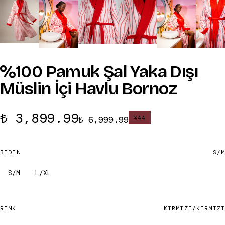
%100 Pamuk Şal Yaka Dışı
Müslin İçi Havlu Bornoz
₺ 3,899.99
₺ 6,999.99
%
44
BEDEN
S/M
S/M
L/XL
RENK
KIRMIZI/KIRMIZI