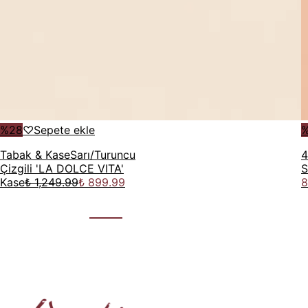
%
28
♡
Sepete ekle
Tabak & Kase
Sarı/Turuncu
4
Çizgili 'LA DOLCE VITA'
S
Kase
₺ 1,249.99
₺ 899.99
8