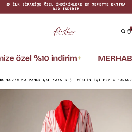
🎁 İLK SIPARIŞE ÖZEL INDIRIMLERE EK SEPETTE EKSTRA
%10 INDIRIM
nize özel %10 indirim
MERHABA
✦
BORNOZ
/
%100 PAMUK ŞAL YAKA DIŞI MÜSLIN İÇI HAVLU BORNOZ