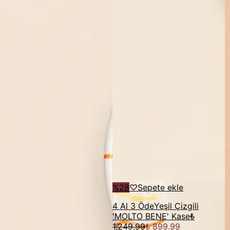
%
28
♡
Sepete ekle
4 Al 3 Öde
Yeşil Çizgili
'MOLTO BENE' Kase
₺
1,249.99
₺ 899.99