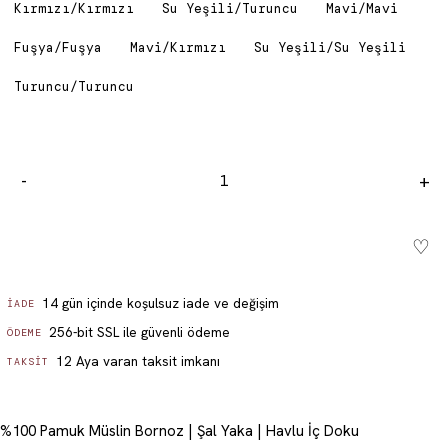
Kırmızı/Kırmızı
Su Yeşili/Turuncu
Mavi/Mavi
Fuşya/Fuşya
Mavi/Kırmızı
Su Yeşili/Su Yeşili
Turuncu/Turuncu
-
+
♡
Sepete ekle - ₺ 3,899.99
14 gün içinde koşulsuz iade ve değişim
İADE
256-bit SSL ile güvenli ödeme
ÖDEME
12 Aya varan taksit imkanı
TAKSIT
%100 Pamuk Müslin Bornoz | Şal Yaka | Havlu İç Doku