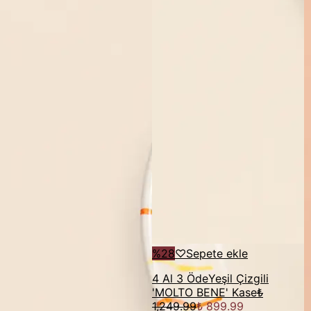
%
28
♡
Sepete ekle
4 Al 3 Öde
Yeşil Çizgili
'MOLTO BENE' Kase
₺
1,249.99
₺ 899.99