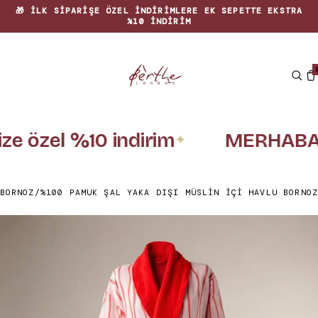
🎁 İLK SIPARIŞE ÖZEL INDIRIMLERE EK SEPETTE EKSTRA
%10 INDIRIM
ize özel %10 indirim
MERHABA1
✦
BORNOZ
/
%100 PAMUK ŞAL YAKA DIŞI MÜSLIN İÇI HAVLU BORNOZ