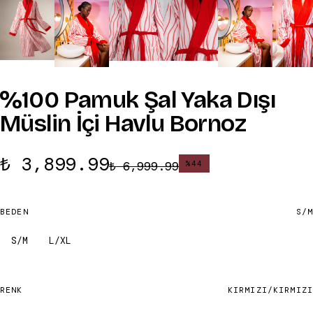
%100 Pamuk Şal Yaka Dışı
Müslin İçi Havlu Bornoz
₺ 3,899.99
₺ 6,999.99
%
44
BEDEN
S/M
S/M
L/XL
RENK
KIRMIZI/KIRMIZI