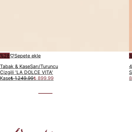
%
28
♡
Sepete ekle
Tabak & Kase
Sarı/Turuncu
4
Çizgili 'LA DOLCE VITA'
S
Kase
₺ 1,249.99
₺ 899.99
8