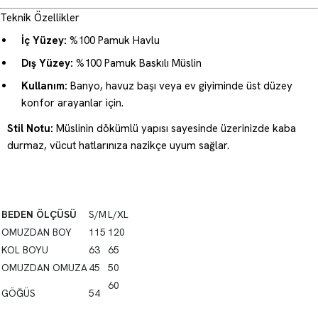
Teknik Özellikler
İç Yüzey:
%100 Pamuk Havlu
Dış Yüzey:
%100 Pamuk Baskılı Müslin
Kullanım:
Banyo, havuz başı veya ev giyiminde üst düzey
konfor arayanlar için.
Stil Notu:
Müslinin dökümlü yapısı sayesinde üzerinizde kaba
durmaz, vücut hatlarınıza nazikçe uyum sağlar.
BEDEN ÖLÇÜSÜ
S/M
L/XL
OMUZDAN BOY
115
120
KOL BOYU
63
65
OMUZDAN OMUZA
45
50
60
GÖĞÜS
54