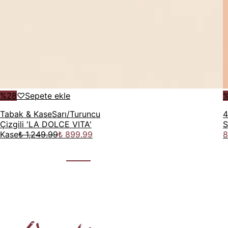
%
28
♡
Sepete ekle
Tabak & Kase
Sarı/Turuncu
4
Çizgili 'LA DOLCE VITA'
S
Kase
₺ 1,249.99
₺ 899.99
8