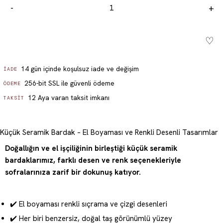
-
+
♡
Sepete ekle - ₺ 349.99
14 gün içinde koşulsuz iade ve değişim
İADE
256-bit SSL ile güvenli ödeme
ÖDEME
12 Aya varan taksit imkanı
TAKSIT
Küçük Seramik Bardak – El Boyaması ve Renkli Desenli Tasarımlar
Doğallığın ve el işçiliğinin birleştiği küçük seramik
bardaklarımız, farklı desen ve renk seçenekleriyle
sofralarınıza zarif bir dokunuş katıyor.
✔️ El boyaması renkli sıçrama ve çizgi desenleri
✔️ Her biri benzersiz, doğal taş görünümlü yüzey