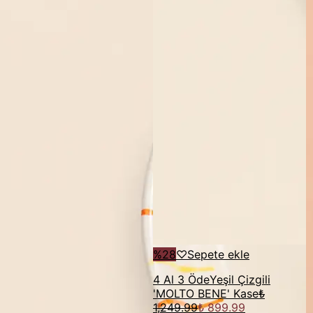
%
28
♡
Sepete ekle
4 Al 3 Öde
Yeşil Çizgili
'MOLTO BENE' Kase
₺
1,249.99
₺ 899.99