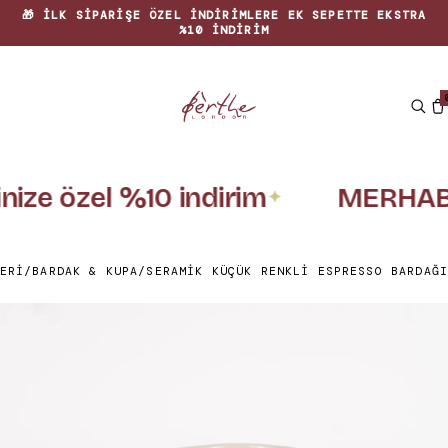
🎁 İLK SIPARIŞE ÖZEL INDIRIMLERE EK SEPETTE EKSTRA
%10 INDIRIM
inize özel %10 indirim
MERHAB
✦
ERI
/
BARDAK & KUPA
/
SERAMIK KÜÇÜK RENKLI ESPRESSO BARDAĞI