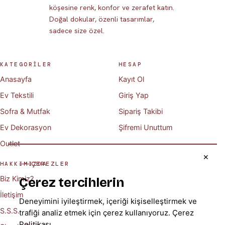
köşesine renk, konfor ve zerafet katın.
Doğal dokular, özenli tasarımlar,
sadece size özel.
KATEGORİLER
HESAP
Anasayfa
Kayıt Ol
Ev Tekstili
Giriş Yap
Sofra & Mutfak
Sipariş Takibi
Ev Dekorasyon
Şifremi Unuttum
Outlet
✕
ÇEREZLER
HAKKIMIZDA
Biz Kimiz?
Çerez tercihlerin
İletişim
Deneyimini iyileştirmek, içeriği kişiselleştirmek ve
S.S.S.
trafiği analiz etmek için çerez kullanıyoruz.
Çerez
Politikası