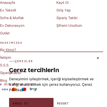
Anasayfa
Kayıt Ol
Ev Tekstili
Giriş Yap
Sofra & Mutfak
Sipariş Takibi
Ev Dekorasyon
Şifremi Unuttum
Outlet
HAKKIMIZDA
Biz Kimiz?
İletişim
✕
ÇEREZLER
S.S.S.
Çerez tercihlerin
Sipariş Takibi
Deneyimini iyileştirmek, içeriği kişiselleştirmek ve
Blog
trafiği analiz etmek için çerez kullanıyoruz.
Çerez
© 2026 BERTHE LONDON
Politikası
VISA
KABUL ET
REDDET