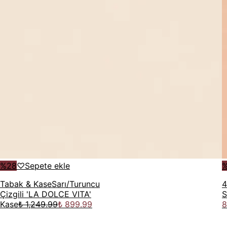
%
28
♡
Sepete ekle
Tabak & Kase
Sarı/Turuncu
4
Çizgili 'LA DOLCE VITA'
S
Kase
₺ 1,249.99
₺ 899.99
8