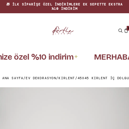
🎁 İLK SIPARIŞE ÖZEL INDIRIMLERE EK SEPETTE EKSTRA
%10 INDIRIM
nize özel %10 indirim
MERHABA
✦
ANA SAYFA
/
EV DEKORASYON
/
KIRLENT
/
45X45 KIRLENT İÇ DOLGU