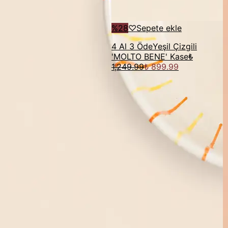
%
28
♡
Sepete ekle
4 Al 3 Öde
Yeşil Çizgili
'MOLTO BENE' Kase
₺
1,249.99
₺ 899.99