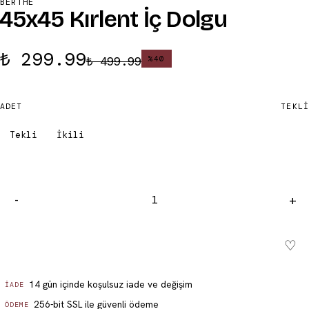
BERTHE
45x45 Kırlent İç Dolgu
₺ 299.99
₺ 499.99
%
40
ADET
TEKLI
Tekli
İkili
-
+
♡
Sepete ekle - ₺ 299.99
14 gün içinde koşulsuz iade ve değişim
İADE
256-bit SSL ile güvenli ödeme
ÖDEME