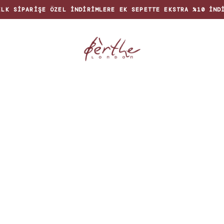
İLK SIPARIŞE ÖZEL INDIRIMLERE EK SEPETTE EKSTRA %10 IND