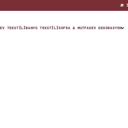
🎁 
EV TEKSTILI
BANYO TEKSTILI
SOFRA & MUTFAK
EV DEKORASYON
KOLEKSİYONLAR
The Hue
The Nest