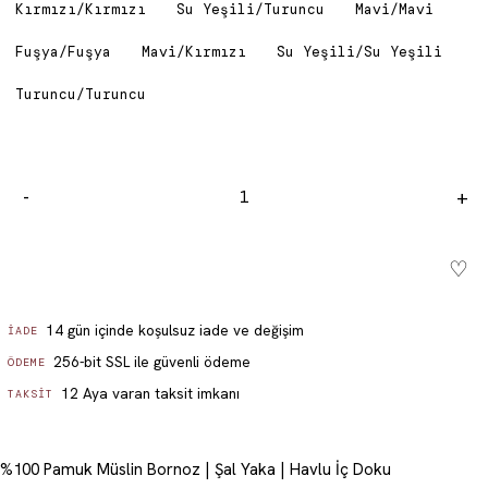
Kırmızı/Kırmızı
Su Yeşili/Turuncu
Mavi/Mavi
Fuşya/Fuşya
Mavi/Kırmızı
Su Yeşili/Su Yeşili
Turuncu/Turuncu
-
+
♡
Sepete ekle - ₺ 3,899.99
14 gün içinde koşulsuz iade ve değişim
İADE
256-bit SSL ile güvenli ödeme
ÖDEME
12 Aya varan taksit imkanı
TAKSIT
%100 Pamuk Müslin Bornoz | Şal Yaka | Havlu İç Doku