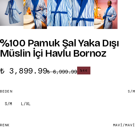
%100 Pamuk Şal Yaka Dışı
Müslin İçi Havlu Bornoz
₺ 3,899.99
₺ 6,999.99
%
44
BEDEN
S/M
S/M
L/XL
RENK
MAVI/MAVI