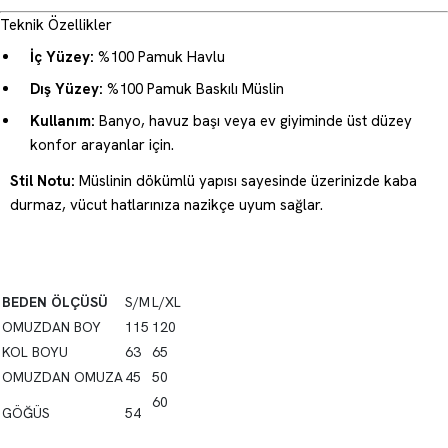
Teknik Özellikler
İç Yüzey:
%100 Pamuk Havlu
Dış Yüzey:
%100 Pamuk Baskılı Müslin
Kullanım:
Banyo, havuz başı veya ev giyiminde üst düzey
konfor arayanlar için.
Stil Notu:
Müslinin dökümlü yapısı sayesinde üzerinizde kaba
durmaz, vücut hatlarınıza nazikçe uyum sağlar.
BEDEN ÖLÇÜSÜ
S/M
L/XL
OMUZDAN BOY
115
120
KOL BOYU
63
65
OMUZDAN OMUZA
45
50
60
GÖĞÜS
54