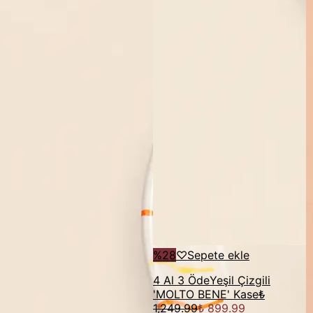
%
28
♡
Sepete ekle
4 Al 3 Öde
Yeşil Çizgili
'MOLTO BENE' Kase
₺
1,249.99
₺ 899.99