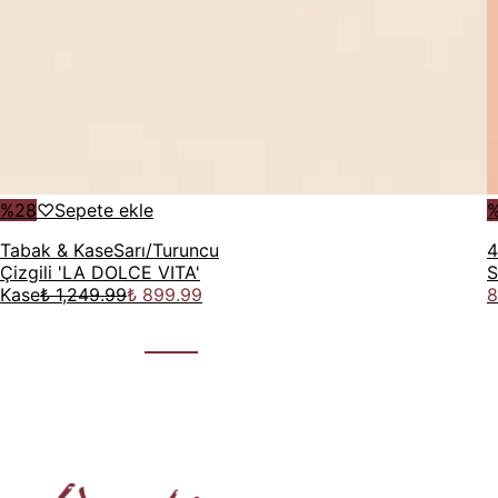
%
28
♡
Sepete ekle
Tabak & Kase
Sarı/Turuncu
4
Çizgili 'LA DOLCE VITA'
S
Kase
₺ 1,249.99
₺ 899.99
8