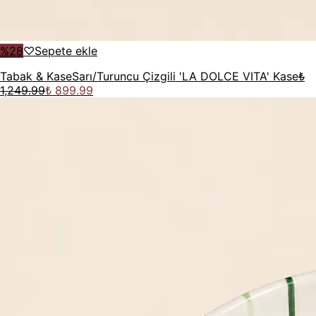
%
28
♡
Sepete ekle
Tabak & Kase
Sarı/Turuncu Çizgili 'LA DOLCE VITA' Kase
₺
1,249.99
₺ 899.99