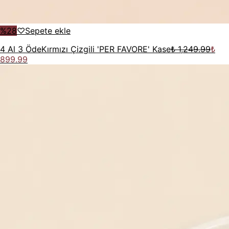
%
28
♡
Sepete ekle
4 Al 3 Öde
Kırmızı Çizgili 'PER FAVORE' Kase
₺ 1,249.99
₺
899.99