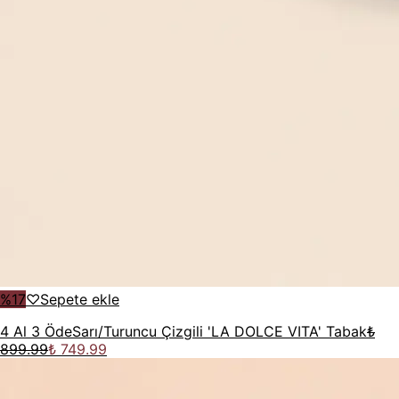
%
17
♡
Sepete ekle
4 Al 3 Öde
Sarı/Turuncu Çizgili 'LA DOLCE VITA' Tabak
₺
899.99
₺ 749.99