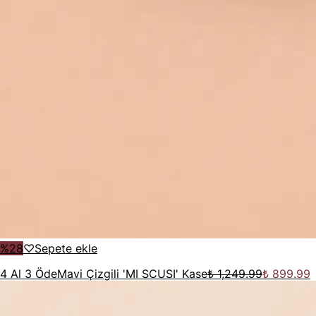
%
28
♡
Sepete ekle
4 Al 3 Öde
Mavi Çizgili 'MI SCUSI' Kase
₺ 1,249.99
₺ 899.99