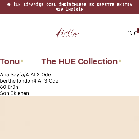
🏡 EVINIZE RENK KATAN ÖZGÜN TASARIMLAR
onu
The HUE Collection
R
✦
✦
Ana Sayfa
/
4 Al 3 Öde
berthe london
4 Al 3 Öde
80
ürün