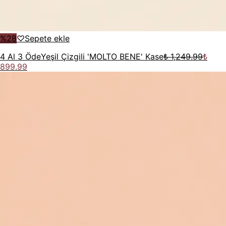
%
28
♡
Sepete ekle
4 Al 3 Öde
Yeşil Çizgili 'MOLTO BENE' Kase
₺ 1,249.99
₺
899.99