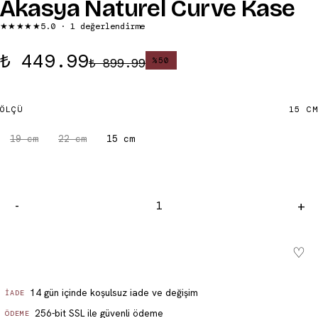
Akasya Naturel Curve Kase
★★★★★
5.0
· 1 değerlendirme
₺ 449.99
₺ 899.99
%
50
ÖLÇÜ
15 CM
19 cm
22 cm
15 cm
-
+
♡
Sepete ekle - ₺ 449.99
14 gün içinde koşulsuz iade ve değişim
İADE
256-bit SSL ile güvenli ödeme
ÖDEME