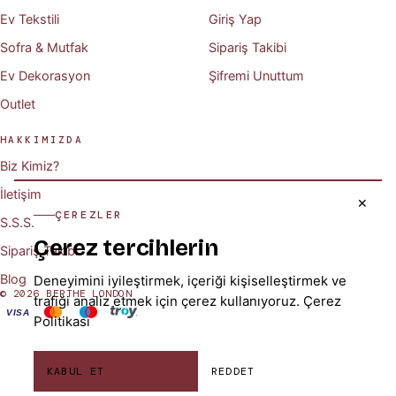
Ev Tekstili
Giriş Yap
Sofra & Mutfak
Sipariş Takibi
Ev Dekorasyon
Şifremi Unuttum
Outlet
HAKKIMIZDA
Biz Kimiz?
İletişim
✕
ÇEREZLER
S.S.S.
Çerez tercihlerin
Sipariş Takibi
Blog
Deneyimini iyileştirmek, içeriği kişiselleştirmek ve
© 2026 BERTHE LONDON
trafiği analiz etmek için çerez kullanıyoruz.
Çerez
VISA
Politikası
KABUL ET
REDDET