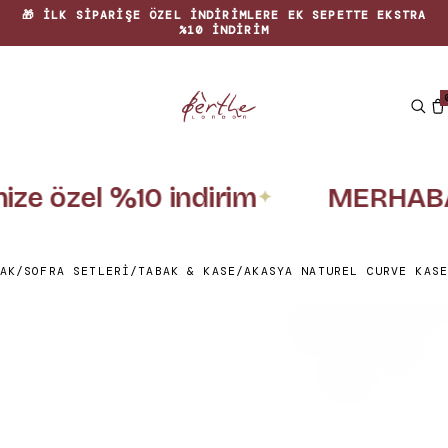
🎁 İLK SIPARIŞE ÖZEL INDIRIMLERE EK SEPETTE EKSTRA
%10 INDIRIM
nize özel %10 indirim
MERHABA
✦
AK
/
SOFRA SETLERI
/
TABAK & KASE
/
AKASYA NATUREL CURVE KASE