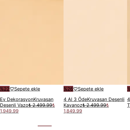
%
22
♡
Sepete ekle
%
26
♡
Sepete ekle
Ev Dekorasyon
Kruvasan
4 Al 3 Öde
Kruvasan Desenli
4
Desenli Vazo
₺ 2,499.99
₺
Kavanoz
₺ 2,499.99
₺
T
1,949.99
1,849.99