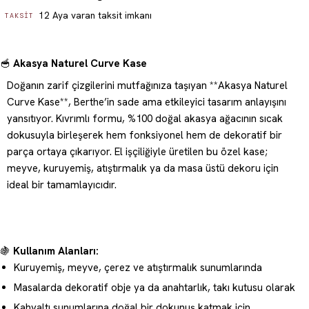
12 Aya varan taksit imkanı
TAKSIT
🥣
Akasya Naturel Curve Kase
Doğanın zarif çizgilerini mutfağınıza taşıyan **Akasya Naturel
Curve Kase**, Berthe’in sade ama etkileyici tasarım anlayışını
yansıtıyor. Kıvrımlı formu, %100 doğal akasya ağacının sıcak
dokusuyla birleşerek hem fonksiyonel hem de dekoratif bir
parça ortaya çıkarıyor. El işçiliğiyle üretilen bu özel kase;
meyve, kuruyemiş, atıştırmalık ya da masa üstü dekoru için
ideal bir tamamlayıcıdır.
🍇
Kullanım Alanları:
Kuruyemiş, meyve, çerez ve atıştırmalık sunumlarında
Masalarda dekoratif obje ya da anahtarlık, takı kutusu olarak
Kahvaltı sunumlarına doğal bir dokunuş katmak için