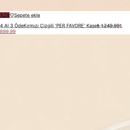
%
28
♡
Sepete ekle
4 Al 3 Öde
Kırmızı Çizgili 'PER FAVORE' Kase
₺ 1,249.99
₺
899.99