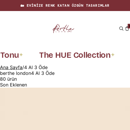
🏡 EVINIZE RENK KATAN ÖZGÜN TASARIMLAR
onu
The HUE Collection
R
✦
✦
Ana Sayfa
/
4 Al 3 Öde
berthe london
4 Al 3 Öde
80
ürün