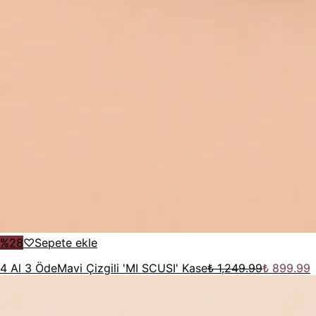
%
28
♡
Sepete ekle
4 Al 3 Öde
Mavi Çizgili 'MI SCUSI' Kase
₺ 1,249.99
₺ 899.99