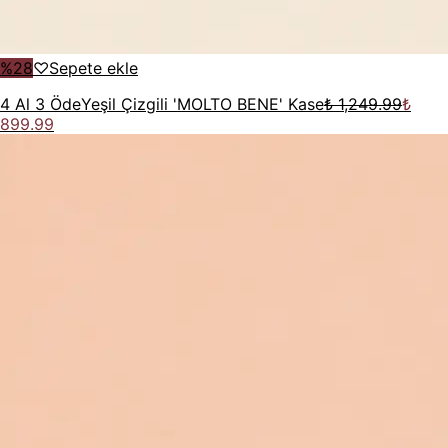
%
28
♡
Sepete ekle
4 Al 3 Öde
Yeşil Çizgili 'MOLTO BENE' Kase
₺ 1,249.99
₺
899.99