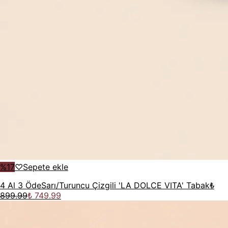
%
17
♡
Sepete ekle
4 Al 3 Öde
Sarı/Turuncu Çizgili 'LA DOLCE VITA' Tabak
₺
899.99
₺ 749.99