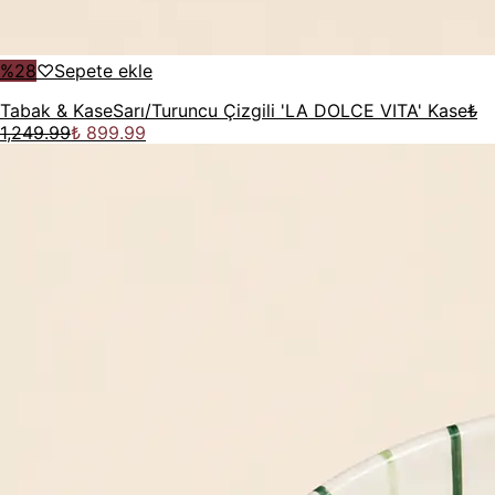
%
28
♡
Sepete ekle
Tabak & Kase
Sarı/Turuncu Çizgili 'LA DOLCE VITA' Kase
₺
1,249.99
₺ 899.99