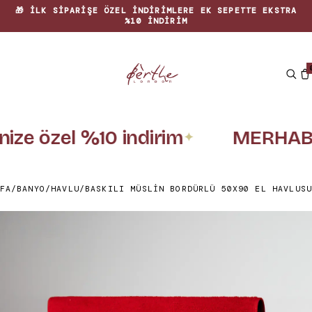
🎁 İLK SIPARIŞE ÖZEL INDIRIMLERE EK SEPETTE EKSTRA
%10 INDIRIM
inize özel %10 indirim
MERHABA
✦
FA
/
BANYO
/
HAVLU
/
BASKILI MÜSLIN BORDÜRLÜ 50X90 EL HAVLUSU