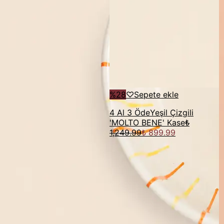
%
28
♡
Sepete ekle
4 Al 3 Öde
Yeşil Çizgili
'MOLTO BENE' Kase
₺
1,249.99
₺ 899.99