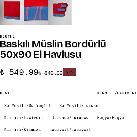
BERTHE
Baskılı Müslin Bordürlü
50x90 El Havlusu
₺ 549.99
₺ 649.99
%
15
RENK
KIRMIZI/LACIVERT
Su Yeşili/Su Yeşili
Su Yeşili/Turuncu
Kırmızı/Lacivert
Turuncu/Turuncu
Fuşya/Fuşya
Kırmızı/Kırmızı
Lacivert/Lacivert