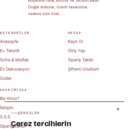
köşesine renk, konfor ve zerafet katın.
Doğal dokular, özenli tasarımlar,
sadece size özel.
KATEGORİLER
HESAP
Anasayfa
Kayıt Ol
Ev Tekstili
Giriş Yap
Sofra & Mutfak
Sipariş Takibi
Ev Dekorasyon
Şifremi Unuttum
Outlet
HAKKIMIZDA
Biz Kimiz?
İletişim
✕
ÇEREZLER
S.S.S.
Çerez tercihlerin
Sipariş Takibi