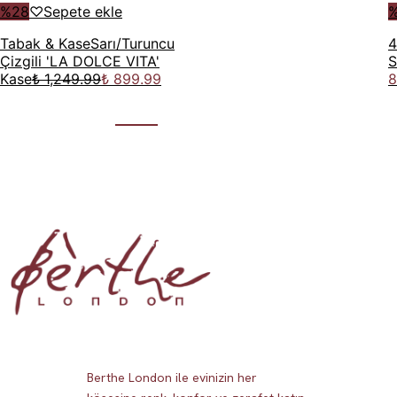
%
28
♡
Sepete ekle
Tabak & Kase
Sarı/Turuncu
4
Çizgili 'LA DOLCE VITA'
S
Kase
₺ 1,249.99
₺ 899.99
8
Berthe London ile evinizin her