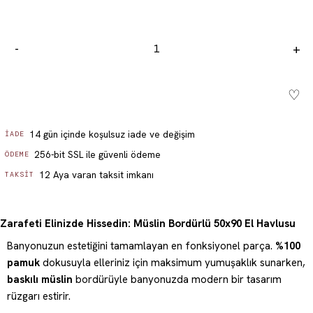
-
+
♡
Sepete ekle - ₺ 549.99
14 gün içinde koşulsuz iade ve değişim
İADE
256-bit SSL ile güvenli ödeme
ÖDEME
12 Aya varan taksit imkanı
TAKSIT
Zarafeti Elinizde Hissedin: Müslin Bordürlü 50x90 El Havlusu
Banyonuzun estetiğini tamamlayan en fonksiyonel parça.
%100
pamuk
dokusuyla elleriniz için maksimum yumuşaklık sunarken,
baskılı müslin
bordürüyle banyonuzda modern bir tasarım
rüzgarı estirir.