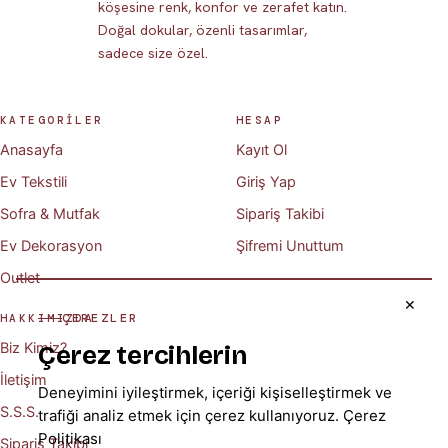
köşesine renk, konfor ve zerafet katın.
Doğal dokular, özenli tasarımlar,
sadece size özel.
KATEGORİLER
HESAP
Anasayfa
Kayıt Ol
Ev Tekstili
Giriş Yap
Sofra & Mutfak
Sipariş Takibi
Ev Dekorasyon
Şifremi Unuttum
Outlet
✕
ÇEREZLER
HAKKIMIZDA
Biz Kimiz?
Çerez tercihlerin
İletişim
Deneyimini iyileştirmek, içeriği kişiselleştirmek ve
S.S.S.
trafiği analiz etmek için çerez kullanıyoruz.
Çerez
Politikası
Sipariş Takibi