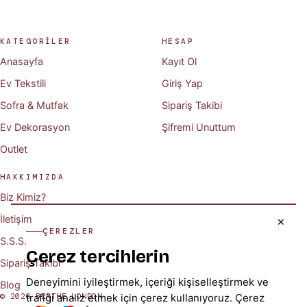
KATEGORİLER
HESAP
Anasayfa
Kayıt Ol
Ev Tekstili
Giriş Yap
Sofra & Mutfak
Sipariş Takibi
Ev Dekorasyon
Şifremi Unuttum
Outlet
HAKKIMIZDA
Biz Kimiz?
İletişim
✕
ÇEREZLER
S.S.S.
Çerez tercihlerin
Sipariş Takibi
Deneyimini iyileştirmek, içeriği kişiselleştirmek ve
Blog
© 2026 BERTHE LONDON
trafiği analiz etmek için çerez kullanıyoruz.
Çerez