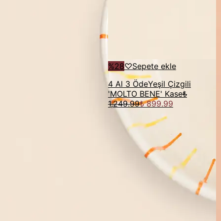
%
28
♡
Sepete ekle
4 Al 3 Öde
Yeşil Çizgili
'MOLTO BENE' Kase
₺
1,249.99
₺ 899.99