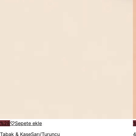
%
28
♡
Sepete ekle
Tabak & Kase
Sarı/Turuncu
4