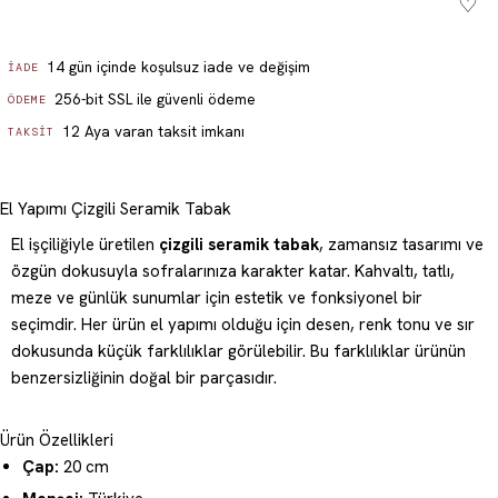
♡
Sepete ekle - ₺ 749.99
14 gün içinde koşulsuz iade ve değişim
İADE
256-bit SSL ile güvenli ödeme
ÖDEME
12 Aya varan taksit imkanı
TAKSIT
El Yapımı Çizgili Seramik Tabak
El işçiliğiyle üretilen
çizgili seramik tabak
, zamansız tasarımı ve
özgün dokusuyla sofralarınıza karakter katar. Kahvaltı, tatlı,
meze ve günlük sunumlar için estetik ve fonksiyonel bir
seçimdir. Her ürün el yapımı olduğu için desen, renk tonu ve sır
dokusunda küçük farklılıklar görülebilir. Bu farklılıklar ürünün
benzersizliğinin doğal bir parçasıdır.
Ürün Özellikleri
Çap:
20 cm