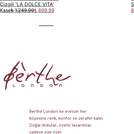
Çizgili 'LA DOLCE VITA'
S
Kase
₺ 1,249.99
₺ 899.99
8
Berthe London ile evinizin her
köşesine renk, konfor ve zerafet katın.
Doğal dokular, özenli tasarımlar,
sadece size özel.