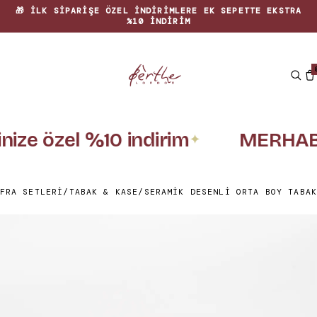
🎁 İLK SIPARIŞE ÖZEL INDIRIMLERE EK SEPETTE EKSTRA
%10 INDIRIM
inize özel %10 indirim
MERHAB
✦
FRA SETLERI
/
TABAK & KASE
/
SERAMIK DESENLI ORTA BOY TABAK