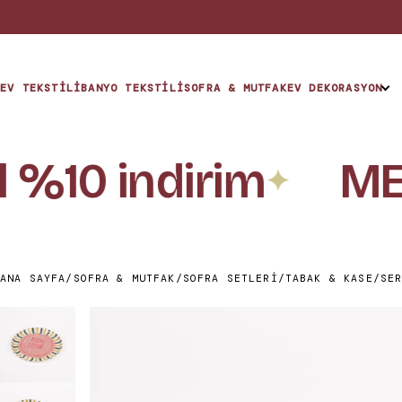
EV TEKSTILI
BANYO TEKSTILI
SOFRA & MUTFAK
EV DEKORASYON
KOLEKSİYONLAR
 %10 indirim
MER
The Hue
✦
The Nest
ANA SAYFA
/
SOFRA & MUTFAK
/
SOFRA SETLERI
/
TABAK & KASE
/
SE