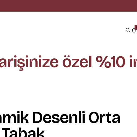
rişinize özel %10 in
mik Desenli Orta
 Tabak