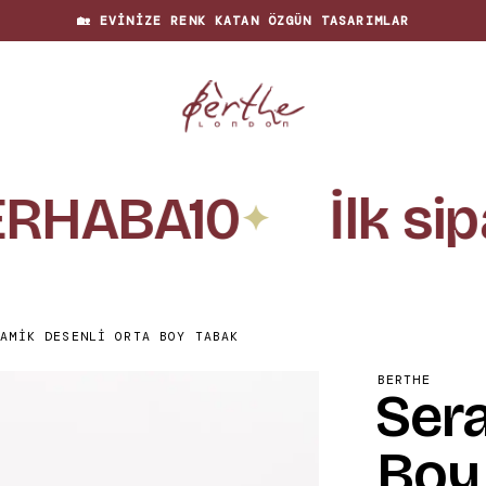
📦
HIZLI & GÜVENLI TESLIMAT
HABA10
İlk sipa
✦
RAMIK DESENLI ORTA BOY TABAK
BERTHE
Sera
Boy