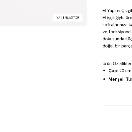
El Yapımı Çizg
El işçiliğiyle ür
YAKINLAŞTIR
sofralarınıza karakter katar. Kahvaltı, tat
ve fonksiyonel bir seçimdir. Her ürün el yap
dokusunda küçük
doğal bir parça
Ürün Özellikler
Çap:
20 cm
Menşei:
Tü