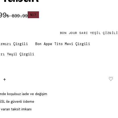
99
₺ 899.99
%
17
BON JOUR SARI YEŞIL ÇIZGILI
ırmızı Çizgili
Bon Appe Tito Mavi Çizgili
arı Yeşil Çizgili
♡
+
Sepete ekle - ₺ 749.99
inde koşulsuz iade ve değişim
SSL ile güvenli ödeme
varan taksit imkanı