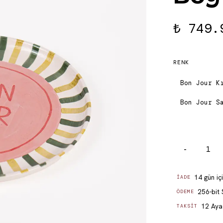
₺ 749.
RENK
Bon Jour K
Bon Jour S
-
14 gün iç
İADE
256-bit 
ÖDEME
12 Aya 
TAKSIT